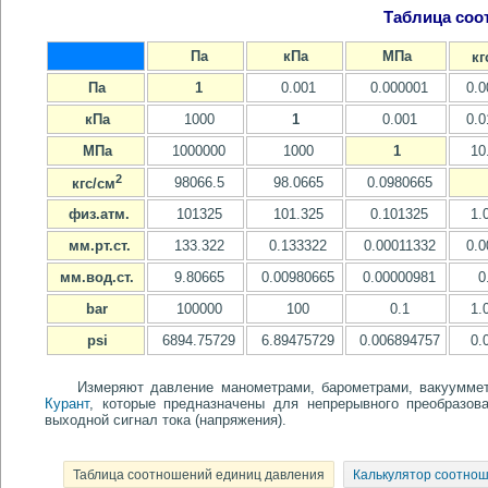
Таблица соо
Па
кПа
МПа
кг
Па
1
0.001
0.000001
0.0
кПа
1000
1
0.001
0.0
МПа
1000000
1000
1
10
2
98066.5
98.0665
0.0980665
кгс/см
физ.атм.
101325
101.325
0.101325
1.
мм.рт.ст.
133.322
0.133322
0.00011332
0.0
мм.вод.ст.
9.80665
0.00980665
0.00000981
0
bar
100000
100
0.1
1.
psi
6894.75729
6.89475729
0.006894757
0.
Измеряют давление манометрами, барометрами, вакуумме
Курант
, которые предназначены для непрерывного преобразов
выходной сигнал тока (напряжения).
Таблица соотношений единиц давления
Калькулятор соотно