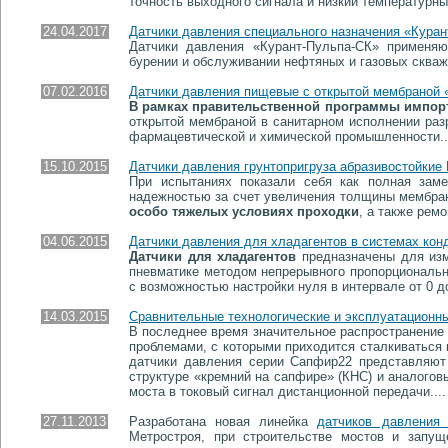
точность выходного сигнала и низкий температурн
24.04.2017
Датчики давления специального назначения «Кура
Датчики давления «Курант-Пульпа-СК» применяю
бурении и обслуживании нефтяных и газовых скважи
07.02.2016
Датчики давления пищевые с открытой мембраной 
В рамках правительственной программы импорто­
открытой мембраной в санитарном исполнении ра
фармацевтической и химической про­мышленности..
15.10.2015
Датчики давления грун­то­при­груза абразивостойкие
При испытаниях показали себя как полная заме
надежностью за счет увеличения толщины мембраны
особо тяжелых условиях проходки
, а также рем
04.06.2015
Датчики давления для хладагентов в системах кон
Датчики для хладагентов
предназначены для изм
пневматике методом непрерывного пропорционально
с возможностью настройки нуля в интервале от 0 д
14.03.2015
Сравнительные технологические и эксплуатационны
В последнее время значительное распространение 
проблемами, с которыми приходится сталкиваться 
датчики давления серии Сапфир22 представляют
структуре «кремний на сапфире» (КНС) и аналогов
моста в токовый сигнал дистанционной передачи....
27.11.2013
Разработана новая линейка
датчиков давления 
Метростроя, при строительстве мостов и запу