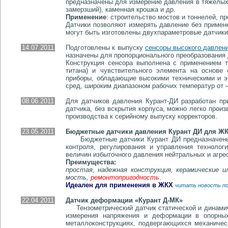
предназначены для измерение давления в тяжелых у
замерзший), каменная крошка и др.
Применение
: строительство мостов и тоннелей, пр
Датчики позволяют измерять давление без примене
могут быть изготовлены двухпараметровые датчики 
14.07.2011
Подготовлены к выпуску
сенсоры высокого давлен
наз­на­чены для пропорционального преобразования дав
Конструкция сенсора выполнена с при­ме­не­ни­ем ти­
титана) и чув­стви­тель­ного элемента на основе
приборы, обла­даю­щие высокими техническими и экс­пл
сред, широким диа­па­зо­ном рабочих тем­пе­ра­тур от
08.06.2011
Для датчиков давления Курант-ДИ разработан п
датчика, без вскрытия корпуса, можно легко прои
производства к серийному выпуску корректоров.
23.05.2011
Бюджетные датчики давления Курант ДИ для Ж
Бюджетные датчики Курант ДИ предназначены д
контроля, регулирования и управления техноло
величин избыточного давления нейтральных и агре
Преимущества:
простая, на­деж­ная конст­рук­ция, кера­ми­чес­ки
мость,
ремонто­пригод­ность
.
Идеален для применения в ЖКХ
читать новость по
22.04.2011
Датчик деформации «Курант Д-МК»
Тензометрический датчик статической и динамиче
измерения напряжения и деформации в опорных у
металлоконструкциях, подвергающихся механическ