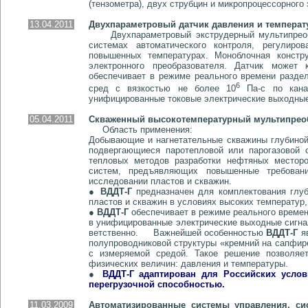
(тензометра), двух струбцин и мик­ро­про­цес­сор­но­го
13.04.2011
Двухпараметровый датчик давления и температ
Двухпараметровый экструдерный мультипреобра
системах автоматического контроля, регулиро
повышенных температурах. Моноблочная констру
электронного преобразователя. Датчик может
обеспечивает в режиме реального времени раздел
6
сред с вязкостью не более 10
Па-с по канал
унифицированные токовые электрические выходные 
05.04.2011
Скваженный высокотемпературный мультипреобр
Область применения:
Добывающие и нагнетательные скважины глубиной
подвергающиеся паротепловой или парогазовой о
тепловых методов разработки нефтяных месторо
систем, предъявляющих повышенные требовани
исследовании пластов и скважин.
●
ВДДТ-Г
предназначен для комплектования глуб
пластов и скважин в условиях высоких температур
●
ВДДТ-Г
обеспечивает в режиме реального времен
в унифицированные электрические выходные сигналы
вет­ствен­но. Важнейшей особенностью
ВДДТ-Г
яв
полу­про­вод­ни­ко­вой структуры «кремний на са
с измеряемой средой. Такое решение позволя
физических величин: давления и температуры.
●
ВДДТ-Г адаптирован для Российских усло
перегрузочной способностью.
11.03.2009
Автоматизированные системы управления, с