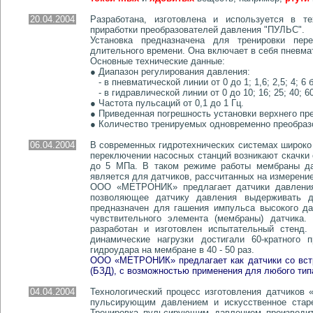
20.04.2004
Разработана, изготовлена и используется в те
приработки преобразователей давления "ПУЛЬС".
Установка предназначена для тренировки пер
длительного времени. Она включает в себя пневма
Основные технические данные:
● Диапазон регулирования давления:
- в пневматической линии от 0 до 1; 1,6; 2,5; 4; 6 
- в гидравлической линии от 0 до 10; 16; 25; 40; 60
● Частота пульсаций от 0,1 до 1 Гц.
● Приведенная погрешность установки верхнего пр
● Количество тренируемых одновременно преобразо
06.04.2004
В современных гидротехнических системах широко 
переключении насосных станций возникают скачки с
до 5 МПа. В таком режиме работы мембраны да
является для датчиков, рассчитанных на измерение
ООО «МЕТРОНИК» предлагает датчики давления с
позволяющее датчику давления выдерживать д
предназначен для гашения импульса высокого да
чувствительного элемента (мембраны) датчика
разработан и изготовлен испытательный стенд
динамические нагрузки достигали 60-кратного
гидроудара на мембране в 40 - 50 раз.
ООО «МЕТРОНИК» предлагает как датчики со вст
(БЗД), с возможностью применения для любого тип
04.04.2004
Технологический процесс изготовления датчиков 
пульсирующим давлением и искусственное старе
Тренировка пульсирующим давлением производит