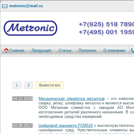
metronic@mail.ru
Главная
Продукция
Статьи
Полезное
О компании
1
2
Вывести все
04.12.2018
Механическая обработка металлов
– это комплек
сварку, резку, шлифовку металла и является высо
ООО Метроник совместно с заводом АО Молма
изготовления деталей различного назначения. В с
необходимые средства измерений.
04.08.2017
Цифровой манометр PCM510
с высокочувствитель
газообразных сред. Чувствительные элементы вы