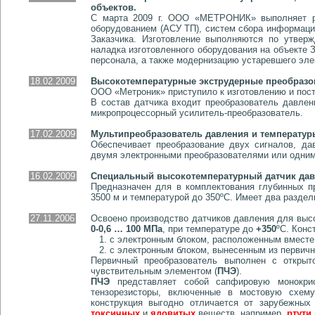
объектов.
С марта 2009 г. ООО «МЕТРОНИК» выполняет ра
оборудованием (АСУ ТП), систем сбора информаци
Заказчика. Изготовление выполняются по утвер
наладка изготовленного оборудования на объекте
персонала, а также модернизацию устаревшего эле
18.02.2009
Высокотемпературные экструдерные преобразо
ООО «Метроник» приступило к изготовлению и пост
В состав датчика входит преобразователь давле
микропроцессорный усилитель-преобразователь.
17.02.2009
Мультипреобразователь давления и температуры
Обеспечивает преобразование двух сигналов, да
двумя электронными преобразователями или одни
16.02.2009
Специальный высокотемпературный датчик дав
Предназначен для в комплектования глубинных п
3500 м и температурой до 350ºС. Имеет два разде
27.11.2006
Освоено производство датчиков давления для выс
0-0,6 … 100 МПа
, при температуре до
+350
ºС. Конс
1. с электронным блоком, расположенным вместе 
2. с электронным блоком, вынесенным из первичн
Первичный преобразователь выполнен с открытой 
чувствительным элементом (
ПЧЭ
).
ПЧЭ
представляет собой сапфировую монокрис
тензорезисторы, включенные в мостовую схему
конструкция выгодно отличается от зарубежных 
токсичных
и
ядовитых
веществ, например,
ртути