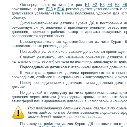
Однопредельные датчики (см. рис.
Е1
,
Е2
,
Е3
,
Е4
,
Е5
,
Е6
показанные на рис.
Е13
и
Е14
, рекомендуется устанавливать в в
допускается устанавливать в ином положении, удобном для исп
объекту.
Дифманометрические датчики Курант ДД и построенные н
рекомендуется устанавливать присоединительными отверстия
давления, промывки рабочих камер и дренажа воздушных п
располагаются горизонтально.
Высокочувствительные одномембранные датчики Курант 
вышеизложенных рекомендаций.
При особых условиях эксплуатации допускается ориентация 
Следует учитывать, что изменение ориентации датчиков 
начального («нулевого») сигнала на величину, зависящую от дей
Подсоединение датчиков
к источникам давления должно в
К магистрали давления датчики присоединяются с помо
прокладками, стойкими и нейтральными к контролируемой и окру
Перед присоединением к датчикам линии давления должны
датчика.
Не допускайте
перегрузку датчика
давлением, выходящим 
давления через вентили (трехходовые краны, вентильные блок
атмосферой или выравнивание давлений в «плюсовой» и «минусо
При подсоединении датчика к линии давления по схеме
быть жидкости и не должен возникать поршневой эф
атмосферой, перекрывая линию давления.
По заказу потребителя, датчик Курант ДД поставляется с 