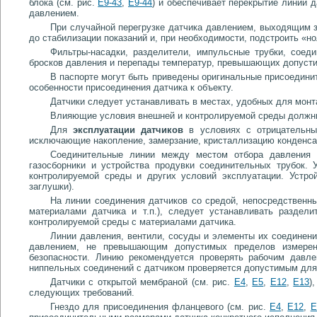
блока (см. рис.
Е9-43
,
Е9-44
) и обеспечивает перекрытие линий 
давлением.
При случайной перегрузке датчика давлением, выходящим з
до стабилизации показаний и, при необходимости, подстроить «но
Фильтры-насадки, разделители, импульсные трубки, сое
бросков давления и перепады температур, превышающих допусти
В паспорте могут быть приведены оригинальные присоедини
особенности присоединения датчика к объекту.
Датчики следует устанавливать в местах, удобных для мон
Влияющие условия внешней и контролируемой среды должны 
Для
эксплуатации датчиков
в условиях с отрицательны
исключающие накопление, замерзание, кристаллизацию конденсат
Соединительные линии между местом отбора давления 
газосборники и устройства продувки соединительных трубок.
контролируемой среды и других условий эксплуатации. Устро
заглушки).
На линии соединения датчиков со средой, непосредственны
материалами датчика и т.п.), следует устанавливать раздел
контролируемой среды с материалами датчика.
Линии давления, вентили, сосуды и элементы их соединен
давлением, не превышающим допустимых пределов измерен
безопасности. Линию рекомендуется проверять рабочим давле
ниппельных соединений с датчиком проверяется допустимым для
Датчики с открытой мембраной (см. рис.
Е4
,
Е5
,
Е12
,
Е13
)
следующих требований.
Гнездо для присоединения фланцевого (см. рис.
Е4
,
Е12
,
Е