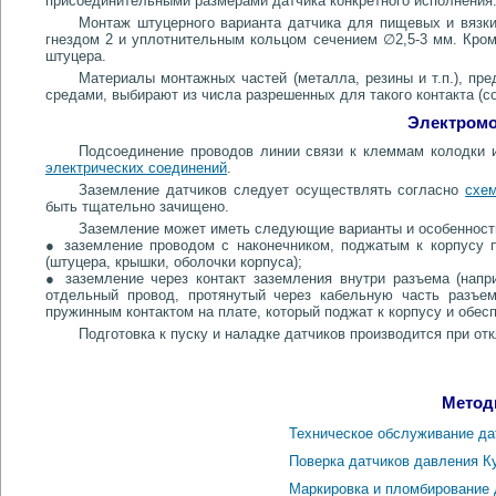
присоединительными размерами датчика конкретного исполнения
Монтаж штуцерного варианта датчика для пищевых и вязк
гнездом 2 и уплотнительным кольцом сечением ∅2,5-3 мм. Кроме
штуцера.
Материалы монтажных частей (металла, резины и т.п.), пре
средами, выбирают из числа разрешенных для такого контакта (со
Электромо
Подсоединение проводов линии связи к клеммам колодки и
электрических соединений
.
Заземление датчиков следует осуществлять согласно
схе
быть тщательно зачищено.
Заземление может иметь следующие варианты и особенност
● заземление проводом с наконечником, поджатым к корпусу п
(штуцера, крышки, оболочки корпуса);
● заземление через контакт заземления внутри разъема (напр
отдельный провод, протянутый через кабельную часть разъем
пружинным контактом на плате, который поджат к корпусу и обес
Подготовка к пуску и наладке датчиков производится при от
Метод
Техническое обслуживание да
Поверка датчиков давления К
Маркировка и пломбирование 